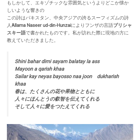
もしかして、エキゾチックな雰囲気というよりどこか懐か
しいような響きの
この詩はパキスタン、中央アジアの誇るスーフィズムの詩
人
Allama Naseer ud-din-Hunzai
によりフンザの言語
ブリシャ
スキー語
で書かれたものです。私が訪れた際に現地の方に
教えていただきました。
Shini bahar dimi sayam balatay la ass
Mayoon a qarish khaa
Sailar kay neyas bayosso naa joon dukharish
khaa
春は、たくさんの花や果物とともに
人々にほんとうの叡智を伝えてくれる
そして人々に愛をつたえてくれる