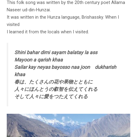
This folk song was written by the 20th century poet Allama
Naseer ud-din-Hunzai.
It was written in the Hunza language, Brishassky. When I
visited
I learned it from the locals when I visited.
Shini bahar dimi sayam balatay la ass
Mayoon a qarish khaa
Sailar kay neyas bayosso naa joon dukharish
khaa
春は、たくさんの花や果物とともに
人々にほんとうの叡智を伝えてくれる
そして人々に愛をつたえてくれる