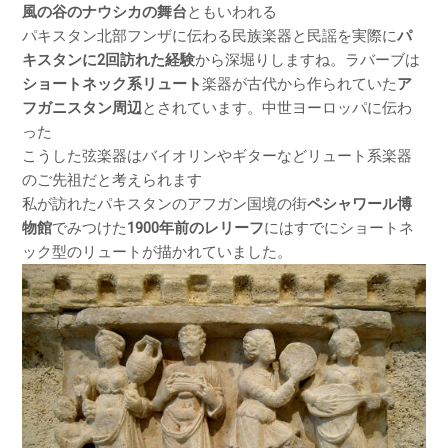
風の谷のナウシカの舞台
ともいわれる
パキスタン北部フンザに伝わる民族楽器と民謡を実際に
パ
キスタンに2回訪れた経験
から深堀りしますね。ラバーブは
ショートネック系リュート
楽器が古代から作られていた
ア
フガニスタン周辺
とされています。中世ヨーロッパに伝わ
った
こうした弦楽器はバイオリンやギターなどリュート系楽器
のご先祖だと考えられます
私が訪れたパキスタンのアフガン国境の街
ペシャワール博
物館
でみつけた
1900年前のレリーフ
にはすでにショートネ
ック型のリュートが描かれていました。