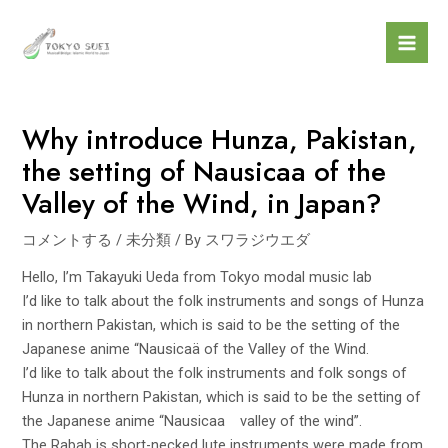
内
投
投
Mai
容
稿
稿
Men
を
ナ
ナ
ス
ビ
ビ
キ
ゲ
ゲ
Why introduce Hunza, Pakistan,
ッ
ー
ー
プ
シ
シ
the setting of Nausicaa of the
ョ
ョ
Valley of the Wind, in Japan?
ン
ン
コメントする
/
未分類
/ By
スワラジウエダ
Hello, I’m Takayuki Ueda from Tokyo modal music lab
I’d like to talk about the folk instruments and songs of Hunza
in northern Pakistan, which is said to be the setting of the
Japanese anime “Nausicaä of the Valley of the Wind.
I’d like to talk about the folk instruments and folk songs of
Hunza in northern Pakistan, which is said to be the setting of
the Japanese anime “Nausicaa valley of the wind”.
The Rabab is short-necked lute instruments were made from