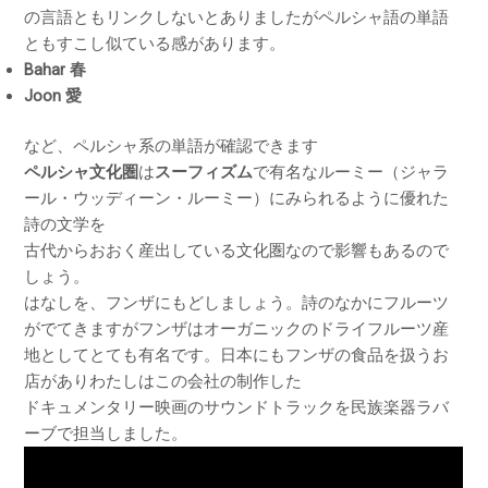
の言語ともリンクしないとありましたがペルシャ語の単語
ともすこし似ている感があります。
Bahar 春
Joon 愛
など、ペルシャ系の単語が確認できます
ペルシャ文化圏
は
スーフィズム
で有名なルーミー（ジャラ
ール・ウッディーン・ルーミー）にみられるように優れた
詩の文学を
古代からおおく産出している文化圏なので影響もあるので
しょう。
はなしを、フンザにもどしましょう。詩のなかにフルーツ
がでてきますがフンザはオーガニックのドライフルーツ産
地としてとても有名です。日本にもフンザの食品を扱うお
店がありわたしはこの会社の制作した
ドキュメンタリー映画のサウンドトラックを民族楽器ラバ
ーブで担当しました。