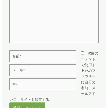
に
入
力…
名
次回の
前
コメント
*
で使用す
メ
るためブ
ー
ラウザー
ル
サ
に自分の
*
イ
名前、メ
ト
ールアド
レス、サイトを保存する。