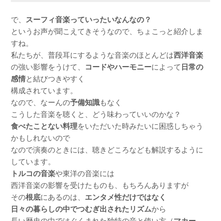
で、
スーフィ音楽っていったいなんなの？
というお声が聞こえてきそうなので、ちょこっと紹介しま
すね。
私たちが、普段耳にするような音楽のほとんどは
西洋音楽
の強い影響をうけて、
コードやハーモニー
によって
日常の
感情
と結びつきやすく
構成されています。
なので、なーんの
予備知識
もなく
こうした音楽を聴くと、どう味わっていいのかな？
食べたことない料理
をいただいた時みたいに困惑しちゃう
かもしれないので
なので演奏のときには、聴きどころなども解説するように
しています。
トルコの音楽
や東洋の音楽には
西洋音楽の影響を受けたものも、もちろんありますが
その
根底
にあるのは、
エンタメ性だけではなく
日々の暮らしの中でつむぎ出されたリズム
から
長い歴史の中ではぐくまれた独特の音と使い方（
マカー