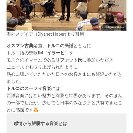
海外メデイア（
Diyanet Haber
)より引用
オスマン古典
楽曲、
トルコの民謡
とともに
トルコ語の聖歌Ilahi(
イラーヒ
）を
モスクのイマームである
リファット氏
に参加いただき
ニュースでも取り上げられたように
熱心に聴いていただいた日本のお客さまにも好評いただき
ました。
トルコのスーフィ音楽
には
西洋音楽にはない魅力と深淵な世界があります。そのほん
の一部でしたが、少しでも日本のみなさまと共有できたこ
とに感謝です
感情から解脱する音楽とは