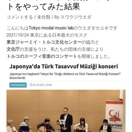
トをやってみた結果
コメントする
/
未分類
/ By
スワラジウエダ
こんにちは
Tokyo modal music lab
のウエダタカユキです
2021/10/24 東京にある日本最大のモスク
東京ジャーミイ・トルコ文化センター
の協力と
文化庁
の支援をうけ、私たちの団体の主催により
トルコのスーフィ音楽のコンサート
を開催しました。