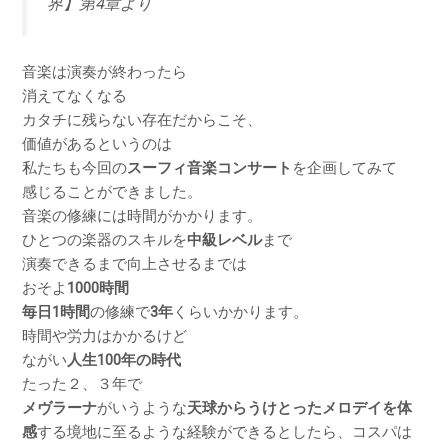
界】第4章より
音楽は演奏が終わったら
消えてなくなる
カタチに残らない存在だからこそ、
価値があるというのは
私たちも今回の
スーフィ音楽コンサート
を企画してみて
感じることができました。
音楽の修練には時間がかかります。
ひとつの楽器のスキルを
中級レベル
まで
演奏できるまで向上させるまでは
おそよ
1000時間
毎日1時間
の修練で
3年
くらいかかります。
時間や労力はかかるけど
ながい
人生100年の時代
たった２、３年で
メヴラーナ
がいうような
天球からうけとったメロデイを体
感
する境地に至るような経験ができるとしたら、コスパは