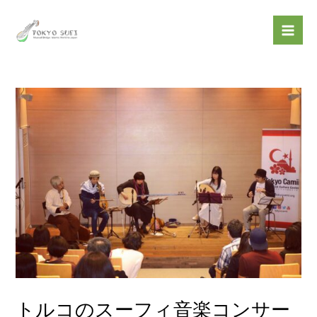
内
投
Mai
容
稿
Men
を
ナ
ス
ビ
キ
ゲ
ッ
ー
プ
シ
ョ
ン
トルコのスーフィ音楽コンサー