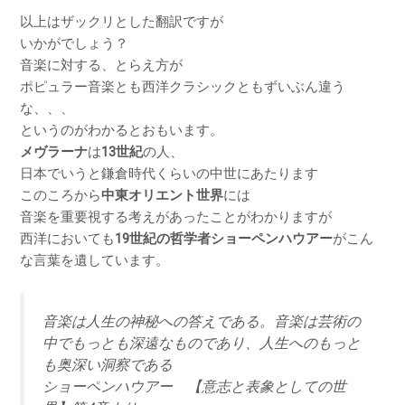
以上はザックリとした翻訳ですが
いかがでしょう？
音楽に対する、とらえ方が
ポピュラー音楽とも西洋クラシックともずいぶん違う
な、、、
というのがわかるとおもいます。
メヴラーナ
は
13世紀
の人、
日本でいうと鎌倉時代くらいの中世にあたります
このころから
中東オリエント世界
には
音楽を重要視する考えがあったことがわかりますが
西洋においても
19世紀の哲学者ショーペンハウアー
がこん
な言葉を遺しています。
音楽は人生の神秘への答えである。音楽は芸術の
中でもっとも深遠なものであり、人生へのもっと
も奥深い洞察である
ショーペンハウアー 【意志と表象としての世