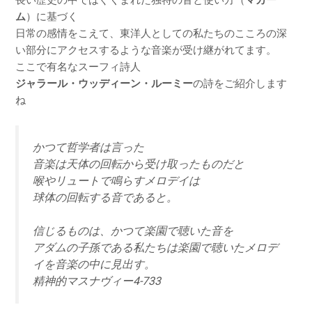
ム
）に基づく
日常の感情をこえて、東洋人としての私たちのこころの深
い部分にアクセスするような音楽が受け継がれてます。
ここで有名なスーフィ詩人
ジャラール・ウッディーン・ルーミー
の詩をご紹介します
ね
かつて哲学者は言った
音楽は天体の回転から受け取ったものだと
喉やリュートで鳴らすメロデイは
球体の回転する音であると。
信じるものは、かつて楽園で聴いた音を
アダムの子孫である私たちは楽園で聴いたメロデ
イを音楽の中に見出す。
精神的マスナヴィー4-733