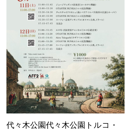
ト
ル
コ・
ユ
ー
ラ
シ
ア
音
楽
コ
ン
サ
ー
ト
（ト
ル
代々木公園代々木公園トルコ・
コ