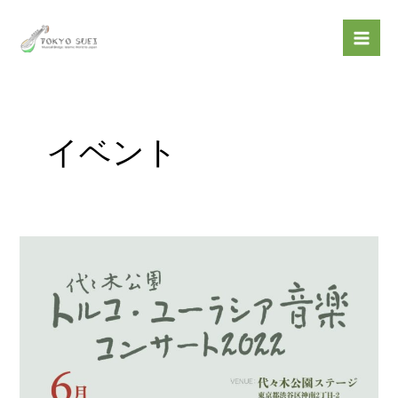
内
Mai
容
Men
を
ス
キ
ッ
イベント
プ
代々
木
公
園
代々
木
公
園