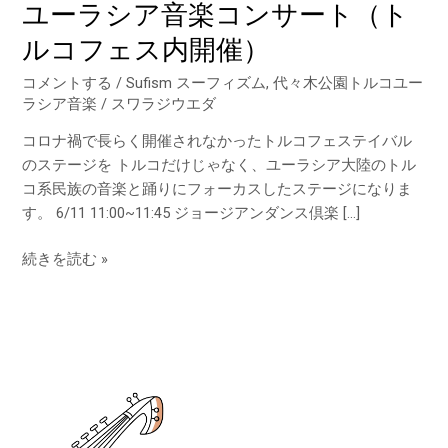
ユーラシア音楽コンサート（ト
フ
ェ
ルコフェス内開催）
ス
内
コメントする
/
Sufism スーフィズム
,
代々木公園トルコユー
開
ラシア音楽
/
スワラジウエダ
催）
コロナ禍で長らく開催されなかったトルコフェステイバル
のステージを トルコだけじゃなく、ユーラシア大陸のトル
コ系民族の音楽と踊りにフォーカスしたステージになりま
す。 6/11 11:00~11:45 ジョージアンダンス倶楽 […]
続きを読む »