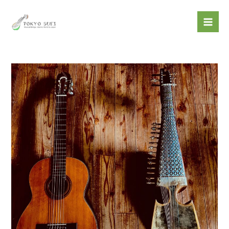
内
投
Mai
容
稿
Men
を
ナ
ス
ビ
キ
ゲ
ッ
ー
プ
シ
ョ
ン