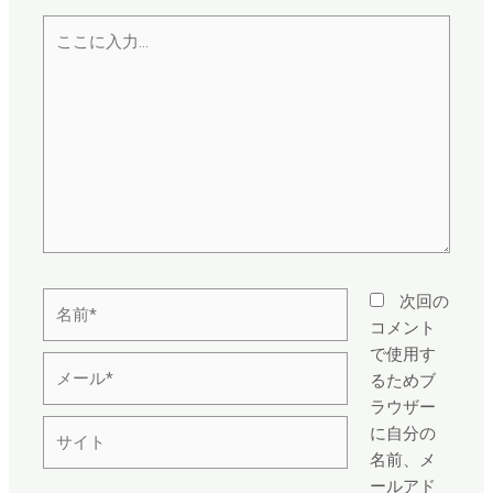
こ
こ
に
入
力…
名
次回の
前
コメント
*
で使用す
メ
るためブ
ー
ラウザー
ル
サ
に自分の
*
イ
名前、メ
ト
ールアド