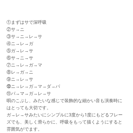
①まずはサで深呼吸
②サ→ニ
③サ→ニ→レ→サ
④ニ→レ→ガ
⑤ガ→レ→サ
⑥サ→ニ→サ
⑦ニ→レ→ガ→マ
⑧レ→ガ→ニ
⑨ニ→レ→サ
⓾ニ→レ→ガ→マ→ダ→パ
⑪パ→マ→ガ→レ→サ
唄のこぶし、みたいな感じで装飾的な細かい音も演奏時に
はとっても大切です。
ガ→レ→サみたいにシンプルに3度から1度にもどるフレー
ズでも、美しく滑らかに、呼吸をもって描くようにすると
雰囲気がでます。