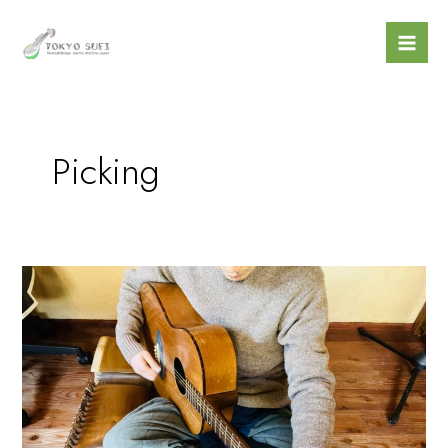
内
Mai
容
Men
を
ス
キ
ッ
Picking
プ
3Picking
Tips
To
Save
YEARS
Of
Rubab
and