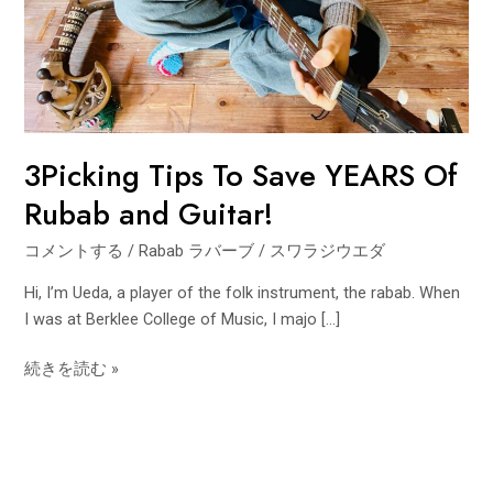
Guitar!
3Picking Tips To Save YEARS Of
Rubab and Guitar!
コメントする
/
Rabab ラバーブ
/
スワラジウエダ
Hi, I’m Ueda, a player of the folk instrument, the rabab. When
I was at Berklee College of Music, I majo […]
続きを読む »