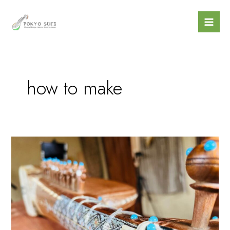
内
Mai
容
Men
を
ス
キ
ッ
how to make
プ
Jawari
on
Rabab?
Overtone
magic
from
Afghanistan
,Pakistan