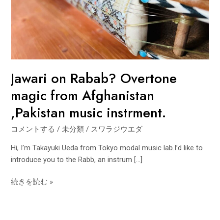
music
instrment.
Jawari on Rabab? Overtone
magic from Afghanistan
,Pakistan music instrment.
コメントする
/
未分類
/
スワラジウエダ
Hi, I’m Takayuki Ueda from Tokyo modal music lab.I’d like to
introduce you to the Rabb, an instrum […]
続きを読む »