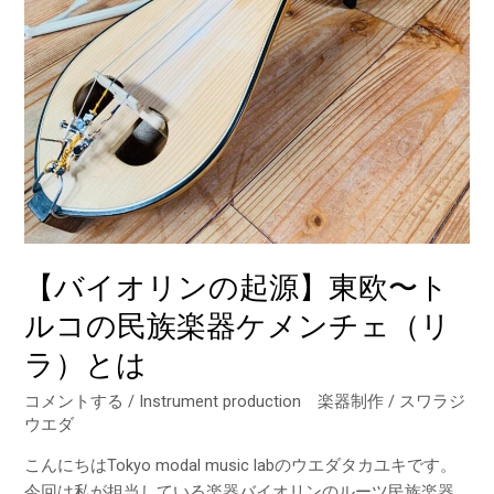
東
欧〜
ト
ル
コ
の
民
族
楽
器
【バイオリンの起源】東欧〜ト
ケ
ルコの民族楽器ケメンチェ（リ
メ
ン
ラ）とは
チ
ェ
コメントする
/
Instrument production 楽器制作
/
スワラジ
（リ
ウエダ
ラ）
こんにちはTokyo modal music labのウエダタカユキです。
と
今回は私が担当している楽器バイオリンのルーツ民族楽器