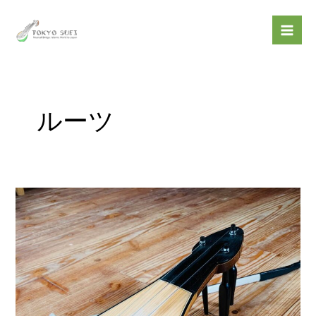
内
Mai
容
Men
を
ス
キ
ッ
ルーツ
プ
【バ
イ
オ
リ
ン
の
起
源】