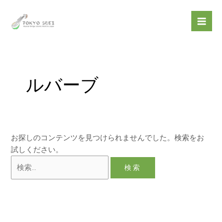
内
検
Mai
容
索
Men
を
対
ス
象:
キ
ッ
ルバーブ
プ
お探しのコンテンツを見つけられませんでした。検索をお
試しください。