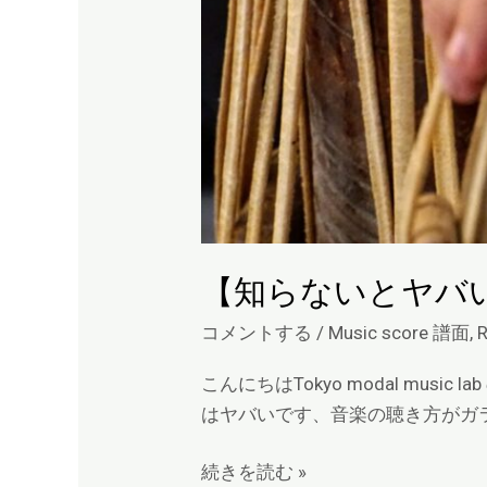
す
ぎ
る
数
学
的
な
発
想
【知らないとヤバ
コメントする
/
Music score 譜面
,
こんにちはTokyo modal m
はヤバいです、音楽の聴き方がガラ
続きを読む »