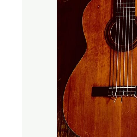
ン
ル
で
も
OK