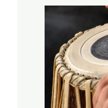
【知
ら
な
い
と
ヤ
バ
い】
民
族
音
楽
の
美
し