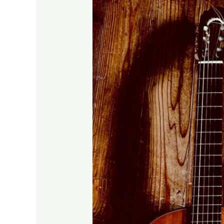
で
も
簡
単】
即
興
演
奏
の
や
り
方・
ど
の
ジ
ャ