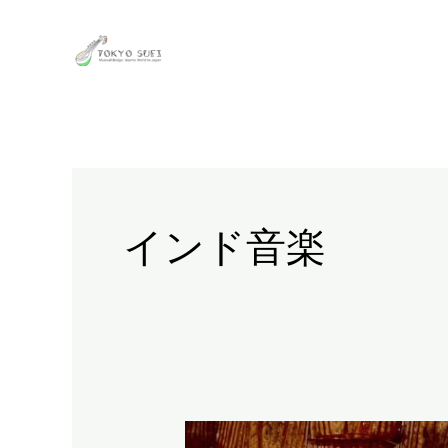
内
容
を
ス
キ
ッ
プ
インド音楽
【誰